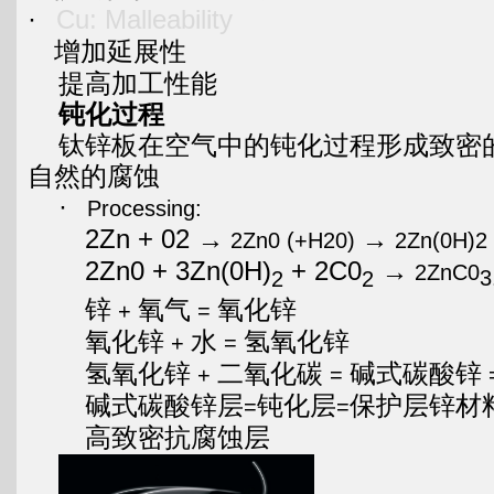
·
Cu: Malleability
增加延展性
提高加工性能
钝化过程
钛锌板在空气中的钝化过程形成致密
自然的腐蚀
·
Processing:
2Zn + 02
→
→
2Zn0 (+H20)
2Zn(0H)2
2Zn0 + 3Zn(0H)
+ 2C0
→
2ZnC0
3
2
2
锌
氧气
氧化锌
+
=
氧化锌
水
氢氧化锌
+
=
氢氧化锌
二氧化碳
碱式碳酸锌
+
=
碱式碳酸锌层
钝化层
保护层锌材
=
=
高致密抗腐蚀层