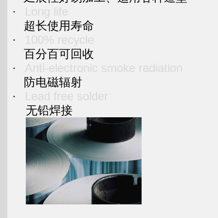
·
Long life
超长使用寿命
·
100% recycle
百分百可回收
·
Anti-electronic smoke radiation
防电磁辐射
·
Lead free solder
无铅焊接