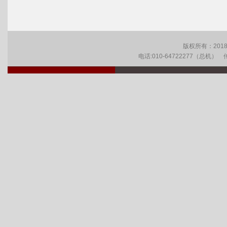
版权所有：201
电话:010-64722277（总机） 传