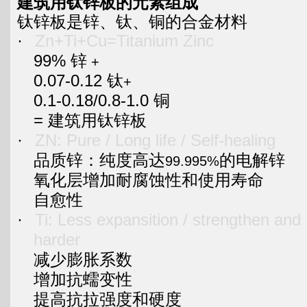
建筑用钛锌板的元素组成
钛锌板是锌、钛、铜的合金材料
·
Zn+Ti+Cu=Titanium Zinc
99%
锌
+
0.07-0.12
钛
+
0.1-0.18/0.8-1.0
铜
=
建筑用钛锌板
·
ZN: Pure / Long life / Self-healing
品质锌：纯度高达
的电解锌
99.995%
氧化层增加耐腐蚀性和使用寿命
自愈性
·
Ti: Less expansition / strengthen and
harder
减少膨胀系数
增加抗蠕变性
提高抗拉强度和硬度