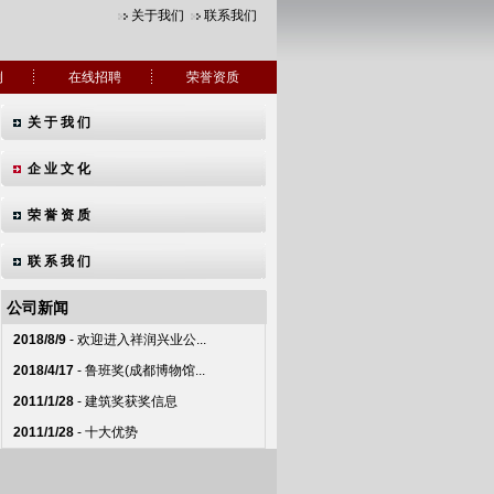
关于我们
联系我们
例
在线招聘
荣誉资质
关 于 我 们
企 业 文 化
荣 誉 资 质
联 系 我 们
公司新闻
2018/8/9
-
欢迎进入祥润兴业公...
2018/4/17
-
鲁班奖(成都博物馆...
2011/1/28
-
建筑奖获奖信息
2011/1/28
-
十大优势